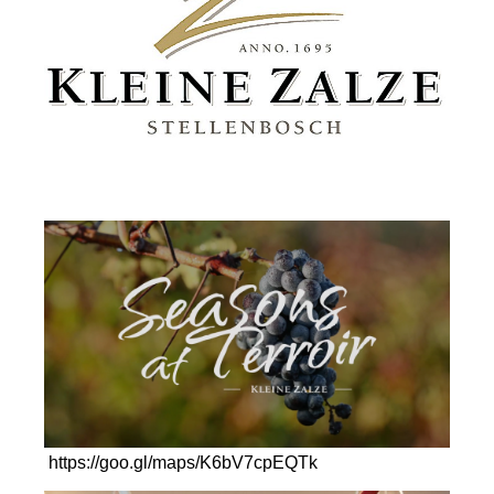
https://goo.gl/maps/K6bV7cpEQTk